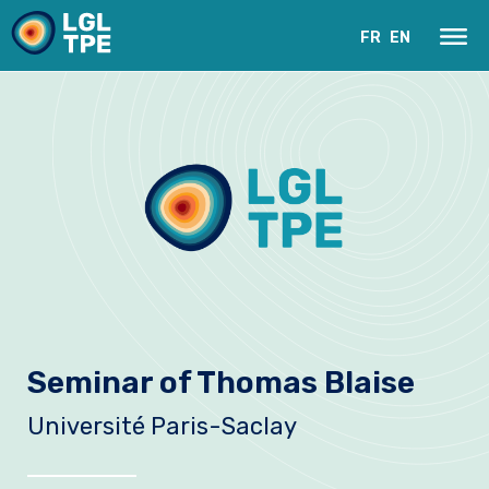
FR
EN
Our Laboratory
Seminar of Thomas Blaise
Research
Université Paris-Saclay
Instruments
News