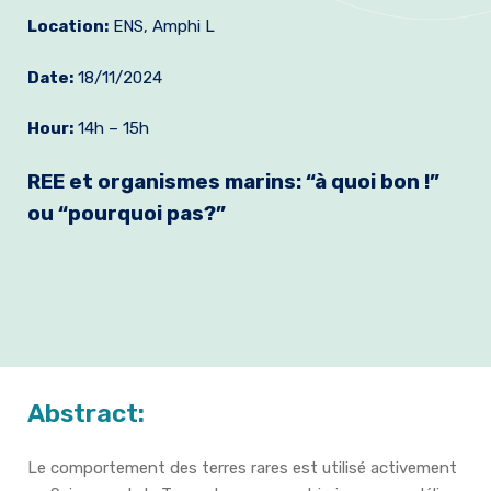
Location:
ENS, Amphi L
Join us
Practical Information
Date:
18/11/2024
Hour:
14h – 15h
REE et organismes marins: “à quoi bon !”
ou “pourquoi pas?”
Abstract:
Le comportement des terres rares est utilisé activement