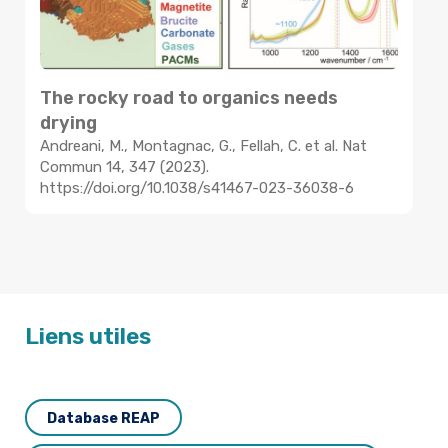
The rocky road to organics needs
T
drying
R
Andreani, M., Montagnac, G., Fellah, C. et al. Nat
Commun 14, 347 (2023).
L
https://doi.org/10.1038/s41467-023-36038-6
I
h
Liens utiles
Database REAP