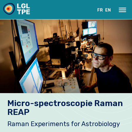
FR
EN
Le Laboratoire
Micro-spectroscopie Raman
Recherche
REAP
Instrumentation
Raman Experiments for Astrobiology
Actualités