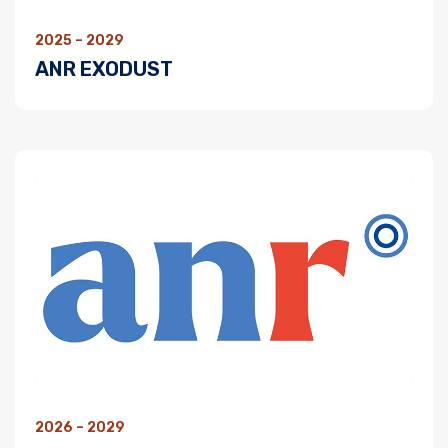
Formation et emplois
2025 – 2029
ANR EXODUST
Infos pratiques
2026 – 2029