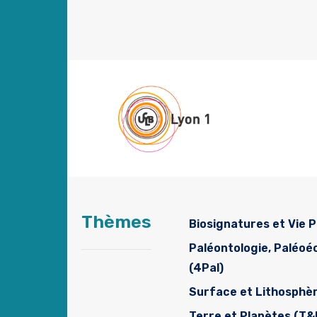
Thèmes
Biosignatures et Vie P
Paléontologie, Paléo
(4Pal)
Surface et Lithosphè
Terre et Planètes (T&