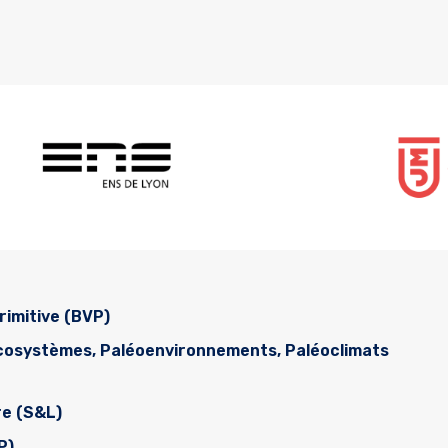
rimitive (BVP)
écosystèmes, Paléoenvironnements, Paléoclimats
re (S&L)
P)