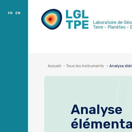
Accès et contacts
Tri par sites
Publications
FR
EN
Laboratoire de Géo
Terre - Planètes -
Accueil
Tous les instruments
Analyse élé
Analyse
élémenta