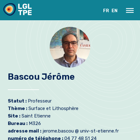
FR
EN
Bascou Jérôme
Le Laboratoire
Statut :
Professeur
Recherche
Thème :
Surface et Lithosphère
Site :
Saint Etienne
Instrumentation
Bureau :
M326
adresse mail :
jerome.bascou @ univ-st-etienne.fr
Actualités
numéro de téléphone :
04 77 48 51 24