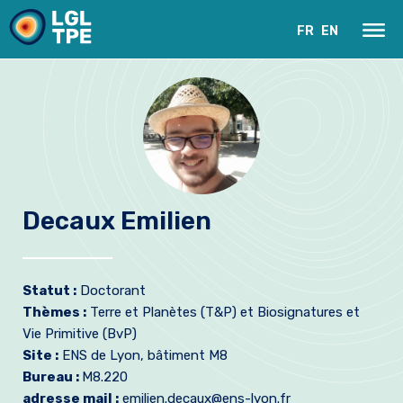
FR
EN
Decaux Emilien
Le Laboratoire
Statut :
Doctorant
Recherche
Thèmes :
Terre et Planètes (T&P) et Biosignatures et
Vie Primitive (BvP)
Instrumentation
Site :
ENS de Lyon, bâtiment M8
Bureau :
M8.220
Actualités
adresse mail :
emilien.decaux@ens-lyon.fr