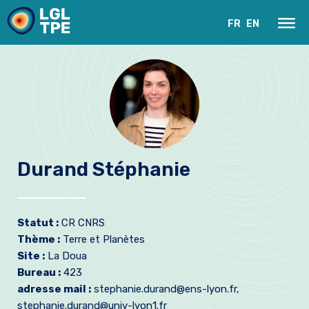
FR
EN
Durand Stéphanie
Le Laboratoire
Statut :
CR CNRS
Recherche
Thème :
Terre et Planètes
Site :
La Doua
Instrumentation
Bureau :
423
adresse mail :
stephanie.durand@ens-lyon.fr,
Actualités
stephanie.durand@univ-lyon1.fr