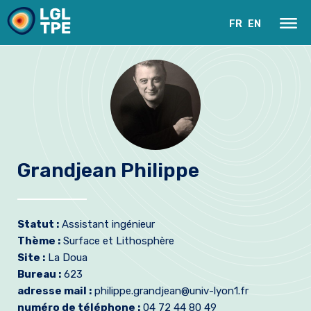
FR
EN
Grandjean Philippe
Le Laboratoire
Statut :
Assistant ingénieur
Recherche
Thème :
Surface et Lithosphère
Site :
La Doua
Instrumentation
Bureau :
623
adresse mail :
philippe.grandjean@univ-lyon1.fr
Actualités
numéro de téléphone :
04 72 44 80 49