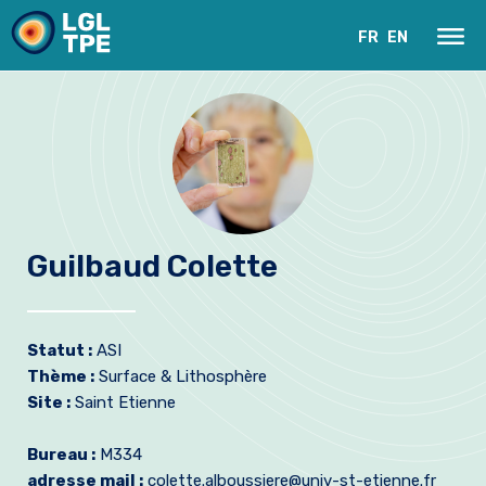
FR
EN
Guilbaud Colette
Le Laboratoire
Statut :
ASI
Recherche
Thème :
Surface & Lithosphère
Site :
Saint Etienne
Instrumentation
Bureau :
M334
Actualités
adresse mail :
colette.alboussiere@univ-st-etienne.fr