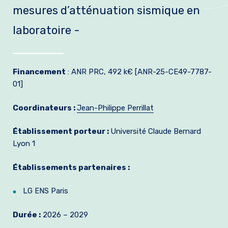
mesures d’atténuation sismique en
Formation et emplois
laboratoire -
Infos pratiques
Financement
: ANR PRC, 492 k€ [ANR-25-CE49-7787-
01]
Coordinateurs :
Jean-Philippe Perrillat
Établissement porteur :
Université Claude Bernard
Lyon 1
Établissements partenaires :
LG ENS Paris
Durée :
2026 – 2029