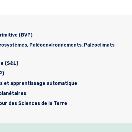
rimitive (BVP)
écosystèmes, Paléoenvironnements, Paléoclimats
re (S&L)
P)
es et apprentissage automatique
planétaires
tour des Sciences de la Terre