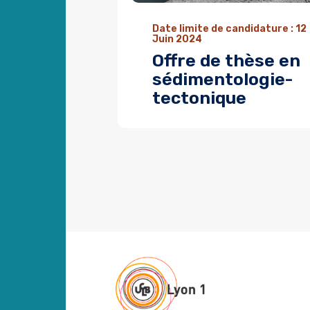
Date limite de candidature : 12
Juin 2024
Offre de thèse en
sédimentologie-
tectonique