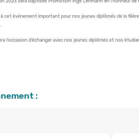
ion 2023 sera baptisée Promotion Inge Lehmann en l’honneur de 
 cet événement important pour nos jeunes diplômés de la filièr
.
era l’occasion d’échanger avec nos jeunes diplômés et nos étudia
vénement :