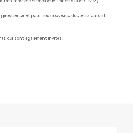
la très fameuse sismologue Danoise (1888-1993).
e géoscience et pour nos nouveaux docteurs qui ont
nts qui sont également invités.