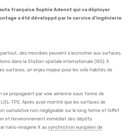
naute française Sophie Adenot qui va déployer
ontage a été développé par le service d’ingénierie
 partout, des microbes peuvent s’accrocher aux surfaces.
ns dans la Station spatiale internationale (ISS). Il
s surfaces, un enjeu majeur pour les vols habités de
n se propageant par voie aérienne sous forme de
re LGL-TPE. Après avoir montré que les surfaces de
cumulative non négligeable sur le long terme et l’effet
tion et l’environnement immédiat des dépôts
par nano-imagerie X au
synchrotron européen de