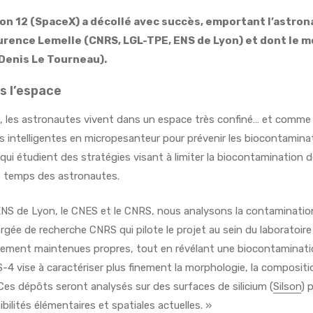
gon
12 (
SpaceX
) a décollé avec succès, emportant l’astro
urence Lemelle (CNRS, LGL-TPE, ENS de Lyon) et dont le m
Denis Le Tourneau).
s l’espace
le, les astronautes vivent dans un espace très confiné… et comme
 intelligentes en micropesanteur pour prévenir les biocontaminatio
i étudient des stratégies visant à limiter la biocontamination de
le temps des astronautes.
NS de Lyon, le CNES et le CNRS, nous analysons la contaminatio
rgée de recherche CNRS qui pilote le projet au sein du laboratoi
ement maintenues propres, tout en révélant une biocontamination 
-4 vise à caractériser plus finement la morphologie, la composi
es dépôts seront analysés sur des surfaces de silicium (
Silson
) 
ibilités élémentaires et spatiales actuelles. »