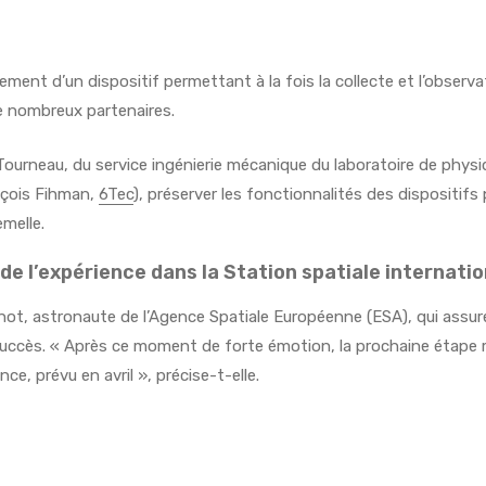
ment d’un dispositif permettant à la fois la collecte et l’observa
e nombreux partenaires.
Le Tourneau, du service ingénierie mécanique du laboratoire de physi
nçois Fihman,
6Tec
), préserver les fonctionnalités des dispositif
melle.
de l’expérience dans la Station spatiale internati
ot, astronaute de l’Agence Spatiale Européenne (ESA), qui assure
c succès. « Après ce moment de forte émotion, la prochaine étape 
nce, prévu en avril », précise-t-elle.