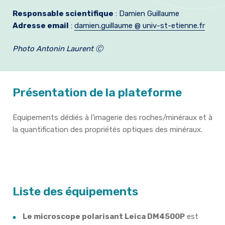
Formation et emplois
Responsable scientifique
: Damien Guillaume
Adresse email
:
damien.guillaume @ univ-st-etienne.fr
Infos pratiques
Photo Antonin Laurent Ⓒ
Présentation de la plateforme
Equipements dédiés à l’imagerie des roches/minéraux et à
la quantification des propriétés optiques des minéraux.
Liste des équipements
Le microscope polarisant Leica DM4500P
est