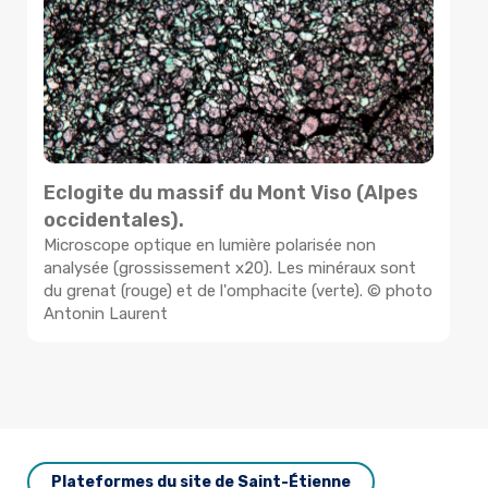
Eclogite du massif du Mont Viso (Alpes
L
occidentales).
l
Microscope optique en lumière polarisée non
(
analysée (grossissement x20). Les minéraux sont
m
du grenat (rouge) et de l'omphacite (verte). © photo
L
Antonin Laurent
(
f
o
d
©
Plateformes du site de Saint-Étienne