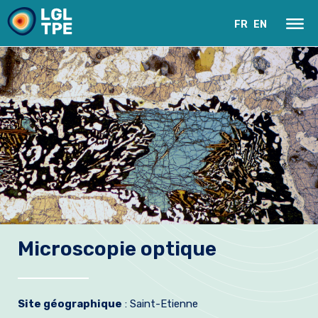
FR
EN
Le Laboratoire
Microscopie optique
Recherche
Instrumentation
Site géographique
: Saint-Etienne
Actualités