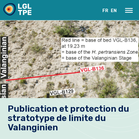
FR
EN
Le Laboratoire
Publication et protection du
Recherche
stratotype de limite du
Instrumentation
Valanginien
Actualités