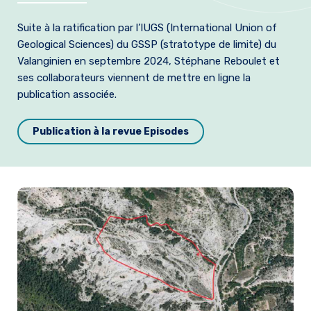
Formation et emplois
Suite à la ratification par l’IUGS (International Union of
Geological Sciences) du GSSP (stratotype de limite) du
Infos pratiques
Valanginien en septembre 2024, Stéphane Reboulet et
ses collaborateurs viennent de mettre en ligne la
publication associée.
Publication à la revue Episodes