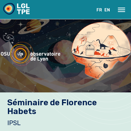
FR
EN
Le Laboratoire
Séminaire de Florence
Recherche
Habets
Instrumentation
IPSL
Actualités