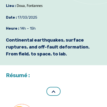
Lieu :
Formation et emplois
Doua, Fontannes
Infos pratiques
Date :
17/03/2025
Heure :
14h – 15h
Continental earthquakes, surface
ruptures, and off-fault deformation.
From field, to space, to lab.
Résumé :