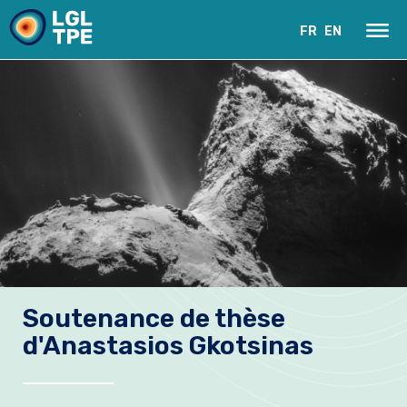
FR
EN
Le Laboratoire
Soutenance de thèse
Recherche
d'Anastasios Gkotsinas
Instrumentation
Actualités