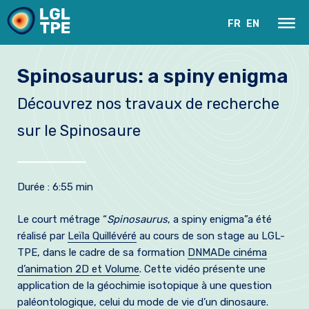
FR
EN
Spinosaurus: a spiny enigma
Découvrez nos travaux de recherche
sur le Spinosaure
Durée : 6:55 min
Le Laboratoire
Le court métrage “
Spinosaurus
, a spiny enigma”a été
réalisé par
Leïla Quillévéré
au cours de son stage au LGL-
Recherche
TPE, dans le cadre de sa formation
DNMADe cinéma
Instrumentation
d’animation 2D et Volume
. Cette vidéo présente une
application de la géochimie isotopique à une question
Actualités
paléontologique, celui du mode de vie d’un dinosaure.