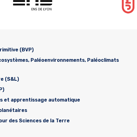
rimitive (BVP)
écosystèmes, Paléoenvironnements, Paléoclimats
re (S&L)
P)
es et apprentissage automatique
planétaires
tour des Sciences de la Terre