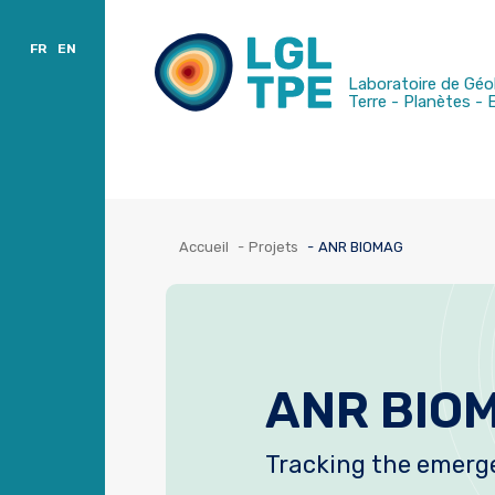
Accès et contacts
Tri par sites
Publications
FR
EN
Laboratoire de Géo
Terre - Planètes -
Accueil
Projets
ANR BIOMAG
ANR BIO
Tracking the emerg