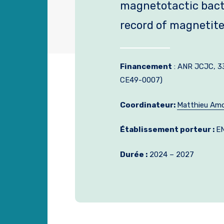
magnetotactic bacte
record of magnetit
Financement
: ANR JCJC, 3
CE49-0007)
Coordinateur:
Matthieu Am
Établissement porteur :
EN
Durée :
2024 – 2027