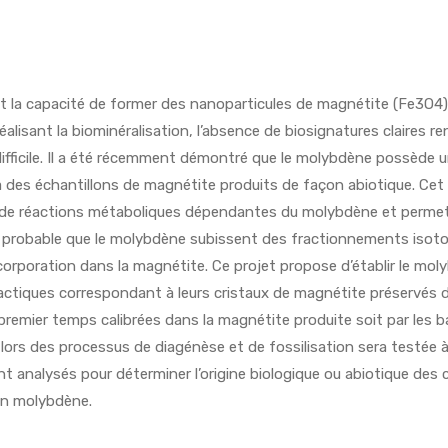
a capacité de former des nanoparticules de magnétite (Fe3O4) int
isant la biominéralisation, l’absence de biosignatures claires rend
fficile. Il a été récemment démontré que le molybdène possède une
 des échantillons de magnétite produits de façon abiotique. Ce
de réactions métaboliques dépendantes du molybdène et permettan
t probable que le molybdène subissent des fractionnements isotopi
orporation dans la magnétite. Ce projet propose d’établir le moly
ctiques correspondant à leurs cristaux de magnétite préservés d
emier temps calibrées dans la magnétite produite soit par les b
lors des processus de diagénèse et de fossilisation sera testée à 
t analysés pour déterminer l’origine biologique ou abiotique des 
en molybdène.