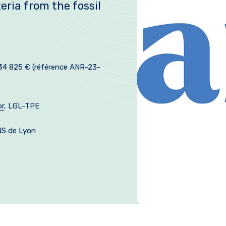
ria from the fossil
e
34 825 € (référence ANR-23-
or
, LGL-TPE
S de Lyon