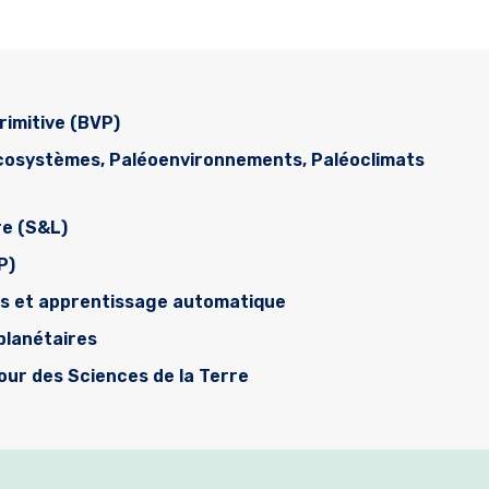
rimitive (BVP)
écosystèmes, Paléoenvironnements, Paléoclimats
re (S&L)
P)
es et apprentissage automatique
planétaires
tour des Sciences de la Terre