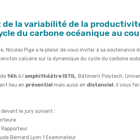
 de la variabilité de la productiv
ycle du carbone océanique au co
e, Nicolas Pige a le plaisir de vous inviter à sa soutenance d
oplancton calcaire sur la dynamique du cycle du carbone oc
 de
14h
à l’
amphithéâtre ISTIL
, Bâtiment Polytech, Unive
ant lieu en
présentiel
mais aussi en
distanciel
, il vous f
devant le jury suivant :
orteure
 Rapporteur
aude Bernard Lyon 1 Examinateur