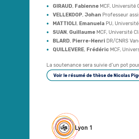
GIRAUD
,
Fabienne
MCF, Université 
VELLEKOOP
,
Johan
Professeur assi
MATTIOLI
,
Emanuela
PU, Université
SUAN
,
Guillaume
MCF, Université C
BLARD
,
Pierre-Henri
DR/CNRS Vando
QUILLEVERE
,
Frédéric
MCF, Univers
La soutenance sera suivie d’un pot po
Voir le résumé de thèse de Nicolas Pig