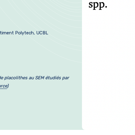
âtiment Polytech, UCBL
e placolithes au SEM étudiés par
rce
)